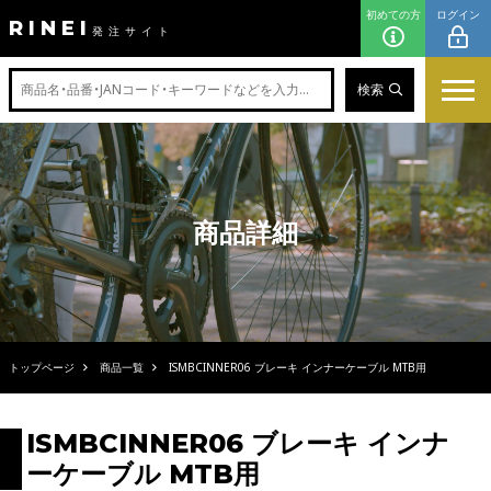
初めての方
ログイン
RINEI
発注サイト
検索
商品詳細
トップページ
商品一覧
ISMBCINNER06 ブレーキ インナーケーブル MTB用
ISMBCINNER06 ブレーキ インナ
ーケーブル MTB用