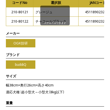
コードNo
選択肢
JANコード
210-80121
グレージュ
451189023245
210-80122
チャコールブラック
451189023244
スクロールできます
メーカー
OGK技研
ブランド
buddiQ
サイズ
幅38cm×奥行26cm×高さ40cm
適応犬種：超小型犬～小型犬（8kg以下）
重量