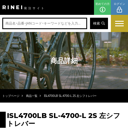
初めての方
ログイン
RINEI
発注サイト
検索
商品詳細
トップページ
商品一覧
ISL4700LB SL-4700-L 2S 左シフトレバー
ISL4700LB SL-4700-L 2S 左シフ
トレバー