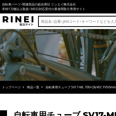
自転車パーツ・関連部品の総合商社 リンエイ株式会社
常時1万種以上取扱・365日対応受付の業者間取引専用サイト
トップページ
商品一覧
自転車用チューブ SV17-ML 700×28/45C FV50mm
自転車用チューブ SV17-ML 