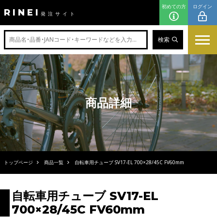
初めての方
ログイン
RINEI
発注サイト
検索
商品詳細
トップページ
商品一覧
自転車用チューブ SV17-EL 700×28/45C FV60mm
自転車用チューブ SV17-EL
700×28/45C FV60mm