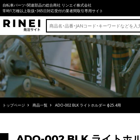
自転車パーツ・関連部品の総合商社 リンエイ株式会社
常時1万種以上取扱・365日対応受付の業者間取引専用サイト
トップページ
商品一覧
ADO-002 BLK ライトホルダー φ25.4用
ADO-002 BLK ライトホル