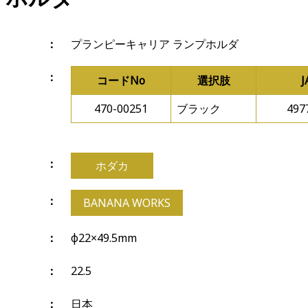
プランピーキャリア ランプホルダ
コードNo
選択肢
470-00251
ブラック
497
ホダカ
BANANA WORKS
φ22×49.5mm
22.5
日本