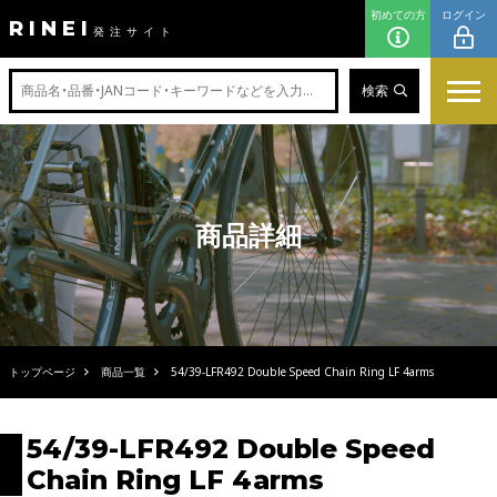
初めての方
ログイン
RINEI
発注サイト
検索
商品詳細
トップページ
商品一覧
54/39-LFR492 Double Speed Chain Ring LF 4arms
54/39-LFR492 Double Speed
Chain Ring LF 4arms