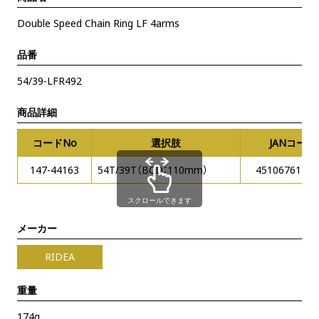
Double Speed Chain Ring LF 4arms
品番
54/39-LFR492
商品詳細
コードNo
選択肢
JANコード
147-44163
54T/39T（BCD：110mm）
45106761415
スクロールできます
メーカー
RIDEA
重量
174g