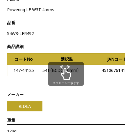
Powering LF W3T 4arms
品番
54W3-LFR492
商品詳細
コードNo
選択肢
JANコード
147-44125
54T（BCD：110mm）
451067614141
スクロールできます
メーカー
RIDEA
重量
129g