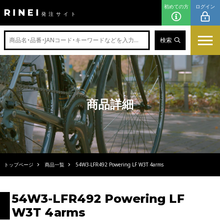
初めての方
ログイン
RINEI
発注サイト
検索
商品詳細
トップページ
商品一覧
54W3-LFR492 Powering LF W3T 4arms
54W3-LFR492 Powering LF
W3T 4arms