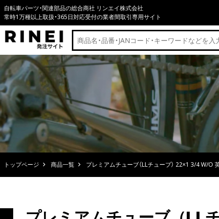
自転車パーツ・関連部品の総合商社 リンエイ株式会社
常時1万種以上取扱・365日対応受付の業者間取引専用サイト
トップページ
商品一覧
プレミアムチューブ（LLチューブ） 22×1 3/4 W/O
プレミアムチューブ（LLチュー