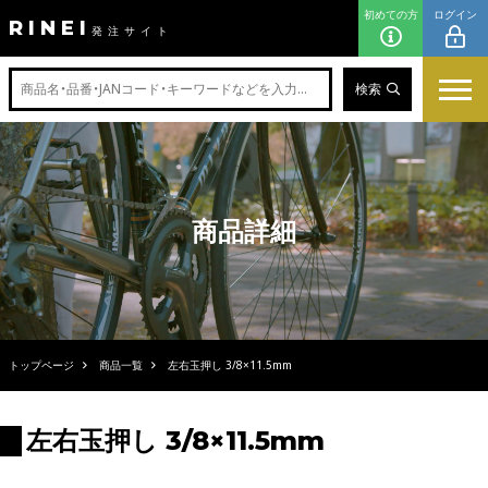
初めての方
ログイン
RINEI
発注サイト
検索
商品詳細
トップページ
商品一覧
左右玉押し 3/8×11.5mm
左右玉押し 3/8×11.5mm