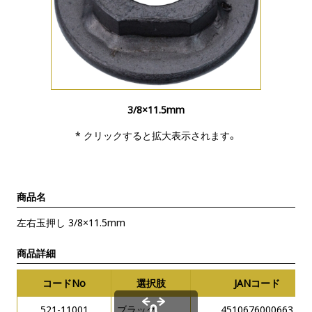
3/8×11.5mm
* クリックすると拡大表示されます。
商品名
左右玉押し 3/8×11.5mm
商品詳細
コードNo
選択肢
JANコード
521-11001
ブラック
4510676000663