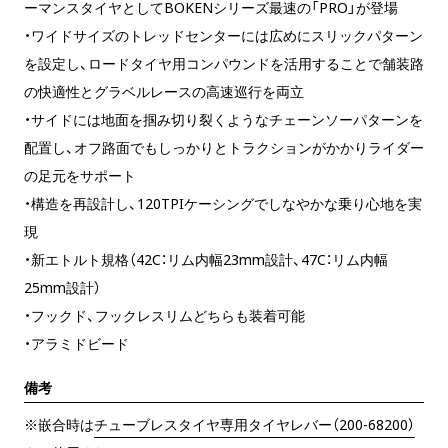
ーマンスタイヤとしてBOKENシリーズ最速の「PRO」が登場
・ワイドサイズのトレッドセンターには広めにスリックパターン
を設定し、ロードタイヤ用コンパウンドを活用することで舗装路
の快適性とグラベルレースの高速巡行を両立
・サイドには地面を掴み切り裂くようなチェーンソーパターンを
配置し、オフ路面でもしっかりとトラクションがかかりライダー
の足元をサポート
・構造を再設計し、120TPIケーシングでしなやかな乗り心地を実
現
・新エトルト規格（42C：リム内幅23mm設計、47C：リム内幅
25mm設計）
・フックド、フックレスリムどちらも装着可能
・アラミドビード
備考
※嵌合時は
チューブレスタイヤ専用タイヤレバー（200-68200）