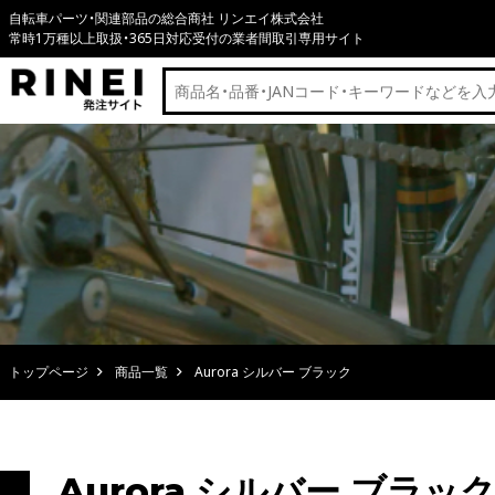
自転車パーツ・関連部品の総合商社 リンエイ株式会社
常時1万種以上取扱・365日対応受付の業者間取引専用サイト
トップページ
商品一覧
Aurora シルバー ブラック
Aurora シルバー ブラッ