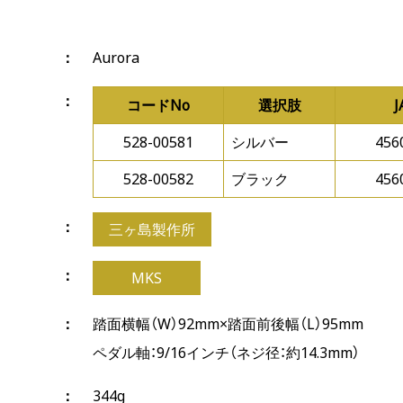
Aurora
コードNo
選択肢
528-00581
シルバー
456
528-00582
ブラック
456
三ヶ島製作所
MKS
踏面横幅（W）92mm×踏面前後幅（L）95mm
ペダル軸：9/16インチ（ネジ径：約14.3mm）
344g