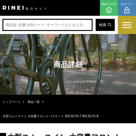
初めての方
ログイン
RINEI
発注サイト
検索
商品詳細
トップページ
商品一覧
大型スムースイン 大容量フロントバスケット NSCB216-T NSCB216-B