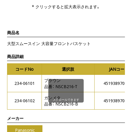
* クリックすると拡大表示されます。
商品名
大型スムースイン 大容量フロントバスケット
商品詳細
コードNo
選択肢
JANコード
ブラウン
234-06101
451938970270
品番： NSCB216-T
ガンメタ
スクロールできます
234-06102
451938970262
品番： NSCB216-B
メーカー
Panasonic