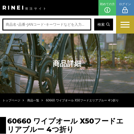
初めての方
ログイン
RINEI
発注サイト
検索
商品詳細
トップページ
商品一覧
60660 ワイプオール X50フードエリアブルー 4つ折り
60660 ワイプオール X50フードエ
リアブルー 4つ折り