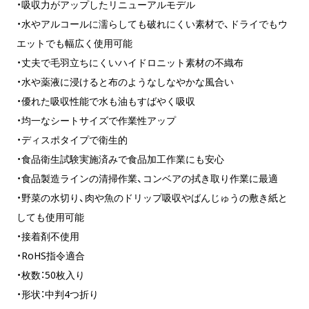
・吸収力がアップしたリニューアルモデル
・水やアルコールに濡らしても破れにくい素材で、ドライでもウ
エットでも幅広く使用可能
・丈夫で毛羽立ちにくいハイドロニット素材の不織布
・水や薬液に浸けると布のようなしなやかな風合い
・優れた吸収性能で水も油もすばやく吸収
・均一なシートサイズで作業性アップ
・ディスポタイプで衛生的
・食品衛生試験実施済みで食品加工作業にも安心
・食品製造ラインの清掃作業、コンベアの拭き取り作業に最適
・野菜の水切り、肉や魚のドリップ吸収やばんじゅうの敷き紙と
しても使用可能
・接着剤不使用
・RoHS指令適合
・枚数：50枚入り
・形状：中判4つ折り