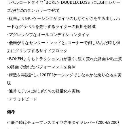
ラベルロードタイヤ「BOKEN DOUBLECEOSS」にLIGHTシリー
ズが待望のタンカラーで登場
・従来より細いケーシングがタイヤのしなやかさを生み出し、ハ
ードなグラベルを走行するライダーの負担を軽減
・アグレッシブなオールコンディションタイヤ
・低転がりなセンタートレッドと、コーナーで倒し込んだ時も強
力にグリップするサイドブロック
・BOKENよりもトラクション力が強く、緩く荒れた路面や粘土質
の路面で優れたパフォーマンスを発揮
・構造を再設計し、120TPIケーシングでしなやかな乗り心地を実
現
・通常モデルに対し約9％の軽量化を実施
・アラミドビード
備考
※嵌合時は
チューブレスタイヤ専用タイヤレバー（200-68200）