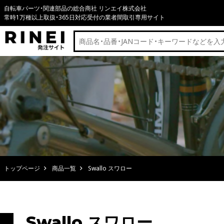
自転車パーツ・関連部品の総合商社 リンエイ株式会社
常時1万種以上取扱・365日対応受付の業者間取引専用サイト
トップページ
商品一覧
Swallo スワロー
Swallo スワロー