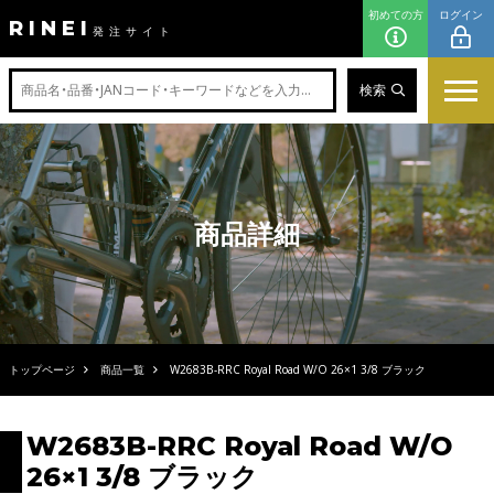
初めての方
ログイン
RINEI
発注サイト
検索
商品詳細
トップページ
商品一覧
W2683B-RRC Royal Road W/O 26×1 3/8 ブラック
W2683B-RRC Royal Road W/O
26×1 3/8 ブラック