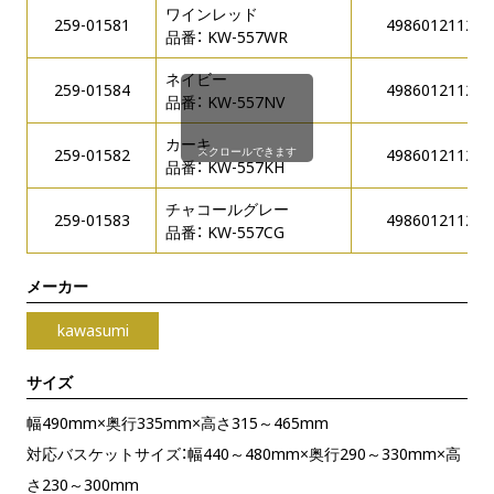
ワインレッド
259-01581
498601211236
品番： KW-557WR
ネイビー
259-01584
498601211233
品番： KW-557NV
カーキ
スクロールできます
259-01582
498601211234
品番： KW-557KH
チャコールグレー
259-01583
498601211235
品番： KW-557CG
メーカー
kawasumi
サイズ
幅490mm×奥行335mm×高さ315～465mm
対応バスケットサイズ：幅440～480mm×奥行290～330mm×高
さ230～300mm