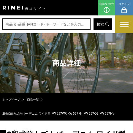
初めての方
ログイン
RINEI
発注サイト
検索
商品詳細
トップページ
商品一覧
2段式前カゴカバー デニム ワイド型 KW-557WR KW-557KH KW-557CG KW-557NV