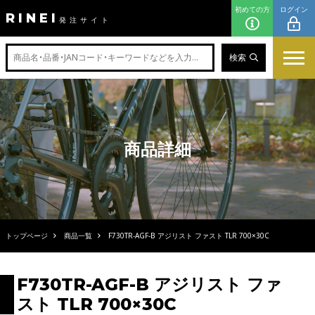
初めての方
ログイン
RINEI
発注サイト
検索
商品詳細
トップページ
商品一覧
F730TR-AGF-B アジリスト ファスト TLR 700×30C
F730TR-AGF-B アジリスト ファ
スト TLR 700×30C