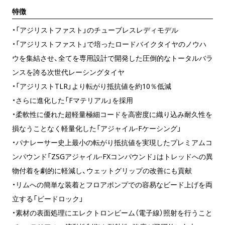
特徴
・「アジリストファスト」のチューブレスレディモデル
・「アジリストファスト」で培ったロードバイクタイヤのノウハ
ウを集結させ、全てを専用設計で開発した圧倒的なトータルバラ
ンスを誇る次世代レーシングタイヤ
・「アジリストTLR」より転がり抵抗値を約10％低減
・さらに進化した「Fマテリアル」を採用
・柔軟性に優れた超軽量極細コードを高密度に織り込み耐久性を
損なうことなく軽量化した「アジャイル-Fケーシング」
・パナレーサー史上最小の転がり抵抗値を実現したプレミアムコ
ンパウンド「ZSGアジャイル-FXコンパウンド」はトレッドへの異
物付着を劇的に軽減し、ウェットグリップの改善にも貢献
・リムへの簡単な装着とフロアポンプでの容易なビード上げを両
立する「ビードロック」
・素材の表面処理にエレクトロンビーム（電子線）照射を行うこと