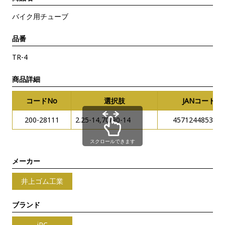
バイク用チューブ
品番
TR-4
商品詳細
コードNo
選択肢
JANコード
200-28111
2.25-14,70/90-14
4571244853722
スクロールできます
メーカー
井上ゴム工業
ブランド
iRC