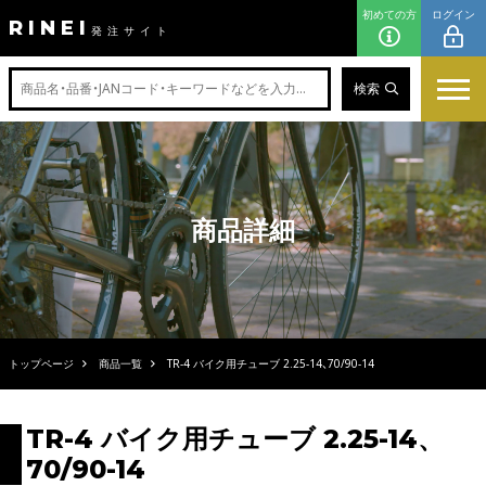
初めての方
ログイン
RINEI
発注サイト
検索
商品詳細
トップページ
商品一覧
TR-4 バイク用チューブ 2.25-14、70/90-14
TR-4 バイク用チューブ 2.25-14、
70/90-14