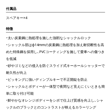
付属品
スペアキー×4
特徴
・太い炭素鋼に熱処理を施した強靭なシャックルロック
・シャックル部はφ14mmの炭素鋼に熱処理を加え耐切断性を高
めた特殊鋼を採用し、PVCコーティングを施して愛車への傷つき
を低減
・砂やゴミなどの侵入を防ぐスライド式キーホールシャッターで
耐久性が向上
・ピッキングに強いディンプルキーで不正開錠を防止
・シャックルとボディーが一体型で夜間など見えにくいときも簡
単に取り付け可能
・鮮やかなオレンジボディーをシボで仕上げ質感を向上し、シャ
ックルのブラックとのコントラストが映えるカラーリング