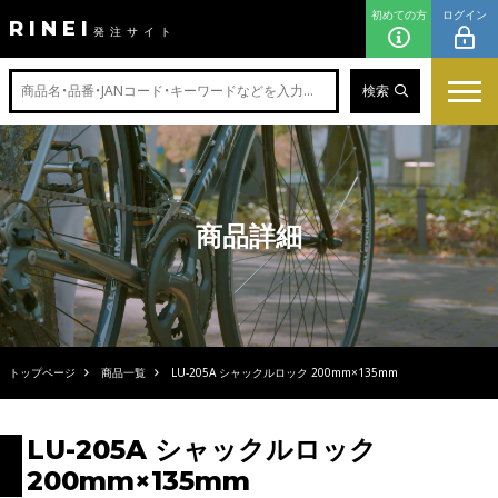
初めての方
ログイン
RINEI
発注サイト
検索
商品詳細
トップページ
商品一覧
LU-205A シャックルロック 200mm×135mm
LU-205A シャックルロック
200mm×135mm