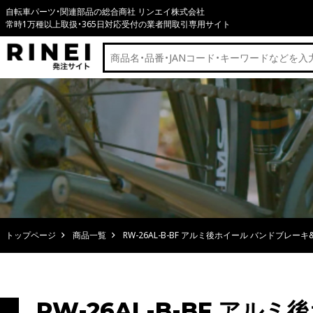
自転車パーツ・関連部品の総合商社 リンエイ株式会社
常時1万種以上取扱・365日対応受付の業者間取引専用サイト
トップページ
商品一覧
RW-26AL-B-BF アルミ後ホイール バンドブレー
RW-26AL-B-BF ア