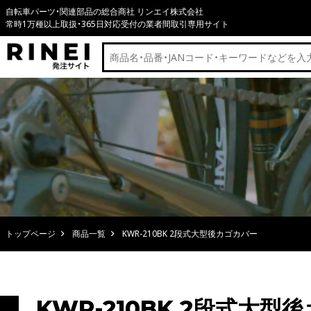
自転車パーツ・関連部品の総合商社 リンエイ株式会社
常時1万種以上取扱・365日対応受付の業者間取引専用サイト
トップページ
商品一覧
KWR-210BK 2段式大型後カゴカバー
KWR-210BK 2段式大型