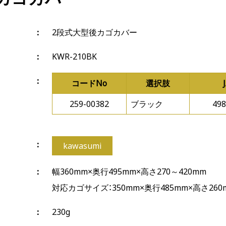
2段式大型後カゴカバー
KWR-210BK
コードNo
選択肢
259-00382
ブラック
498
kawasumi
幅360mm×奥行495mm×高さ270～420mm
対応カゴサイズ：350mm×奥行485mm×高さ26
230g