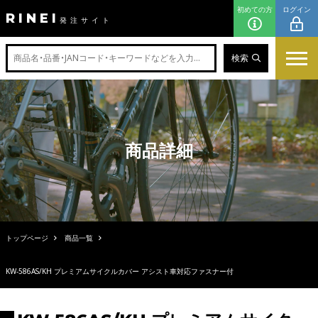
初めての方
ログイン
RINEI
発注サイト
検索
商品詳細
トップページ
商品一覧
KW-586AS/KH プレミアムサイクルカバー アシスト車対応ファスナー付