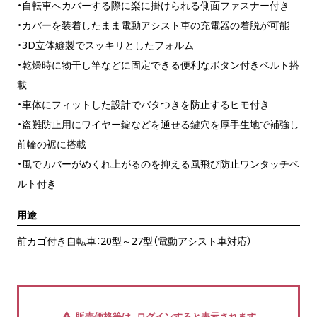
・自転車へカバーする際に楽に掛けられる側面ファスナー付き
・カバーを装着したまま電動アシスト車の充電器の着脱が可能
・3D立体縫製でスッキリとしたフォルム
・乾燥時に物干し竿などに固定できる便利なボタン付きベルト搭
載
・車体にフィットした設計でバタつきを防止するヒモ付き
・盗難防止用にワイヤー錠などを通せる鍵穴を厚手生地で補強し
前輪の裾に搭載
・風でカバーがめくれ上がるのを抑える風飛び防止ワンタッチベ
ルト付き
用途
前カゴ付き自転車：20型～27型（電動アシスト車対応）
販売価格等は、ログインすると表示されます