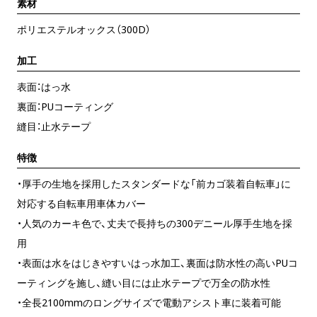
素材
ポリエステルオックス（300D）
加工
表面：はっ水
裏面：PUコーティング
縫目：止水テープ
特徴
・厚手の生地を採用したスタンダードな「前カゴ装着自転車」に
対応する自転車用車体カバー
・人気のカーキ色で、丈夫で長持ちの300デニール厚手生地を採
用
・表面は水をはじきやすいはっ水加工、裏面は防水性の高いPUコ
ーティングを施し、縫い目には止水テープで万全の防水性
・全長2100mmのロングサイズで電動アシスト車に装着可能