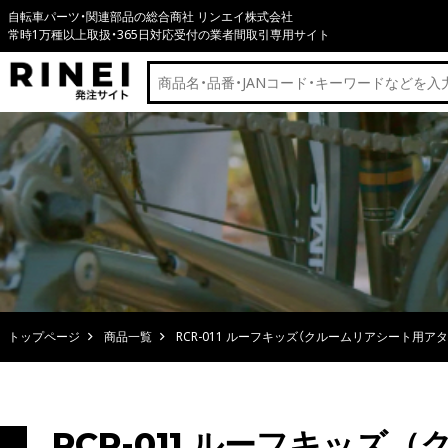
自転車パーツ・関連部品の総合商社 リンエイ株式会社
常時1万種以上取扱・365日対応受付の業者間取引専用サイト
トップページ
商品一覧
RCR-011 ルーフキッズ（クルームリアシート用ア
RCR-011 ルーフキッ